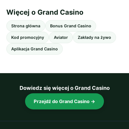
Więcej o Grand Casino
Strona główna
Bonus Grand Casino
Kod promocyjny
Aviator
Zakłady na żywo
Aplikacja Grand Casino
Dowiedz się więcej o Grand Casino
Przejdź do Grand Casino →